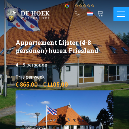
Appartement Lijster (4-8
personen) huren Friesland
4 - 8 personen
Prijs per week
€ 865.00 - € 1105.00